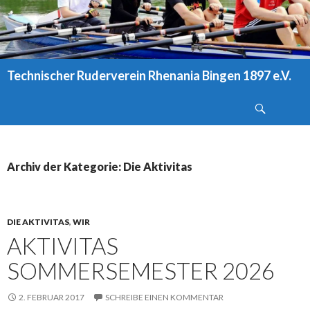
Technischer Ruderverein Rhenania Bingen 1897 e.V.
ZUM
Suchen
INHALT
SPRINGEN
Archiv der Kategorie: Die Aktivitas
DIE AKTIVITAS
,
WIR
AKTIVITAS
SOMMERSEMESTER 2026
2. FEBRUAR 2017
SCHREIBE EINEN KOMMENTAR