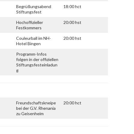
Begrüßungsabend
18:00 hct
Stiftungsfest
Hochoffizieller
20:00 hst
Festkommers
Couleurball im NH-
20:00 hst
Hotel Bingen
Programm-Infos
folgen in der offiziellen
Stiftungsfesteinladun
g
Freundschaftskneipe
20:00 hct
bei der G.V. Rhenania
zu Geisenheim