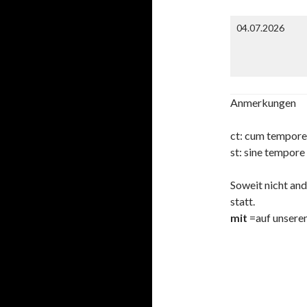
04.07.2026
Anmerkungen
ct: cum tempore
st: sine tempore
Soweit nicht and
statt.
mit
=auf unser