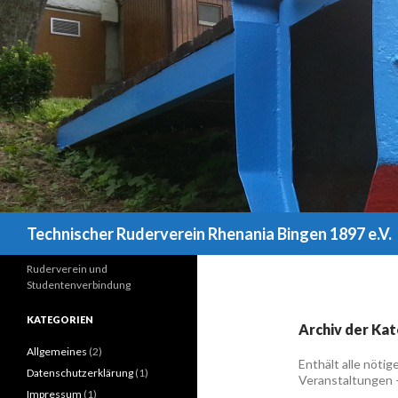
Suchen
Technischer Ruderverein Rhenania Bingen 1897 e.V.
Ruderverein und
Studentenverbindung
KATEGORIEN
Archiv der Kat
Allgemeines
(2)
Enthält alle nöti
Datenschutzerklärung
(1)
Veranstaltungen 
Impressum
(1)