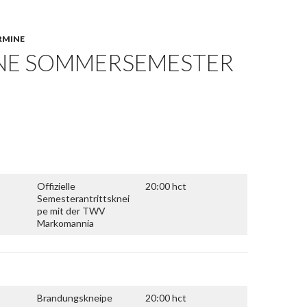
RMINE
NE SOMMERSEMESTER
Offizielle
20:00 hct
Semesterantrittsknei
pe mit der TWV
Markomannia
Brandungskneipe
20:00 hct