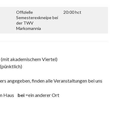
Offizielle
20:00 hct
Semesterexkneipe bei
der TWV
Markomannia
 (mit akademischem Viertel)
 (pünktlich)
ers angegeben, finden alle Veranstaltungen bei uns
em Haus
bei
=ein anderer Ort